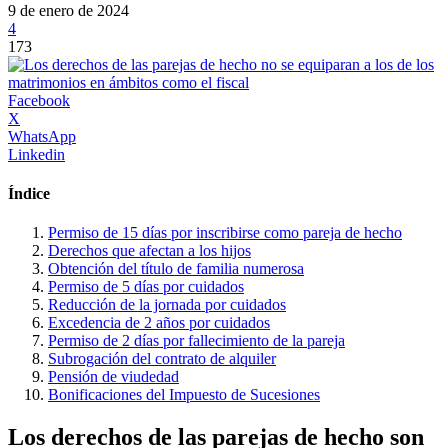
9 de enero de 2024
4
173
Facebook
X
WhatsApp
Linkedin
Índice
Permiso de 15 días por inscribirse como pareja de hecho
Derechos que afectan a los hijos
Obtención del título de familia numerosa
Permiso de 5 días por cuidados
Reducción de la jornada por cuidados
Excedencia de 2 años por cuidados
Permiso de 2 días por fallecimiento de la pareja
Subrogación del contrato de alquiler
Pensión de viudedad
Bonificaciones del Impuesto de Sucesiones
Los derechos de las parejas de hecho son