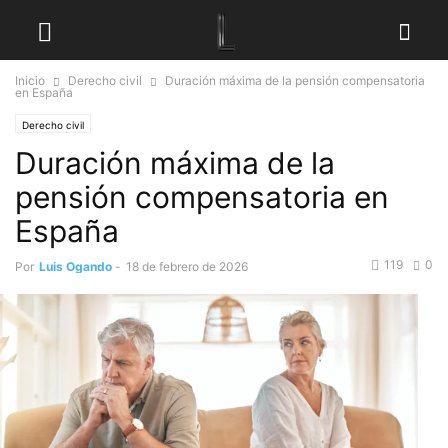
Inicio
Derecho civil
Duración máxima de la pensión compensatoria
en España
Derecho civil
Duración máxima de la
pensión compensatoria en
España
119
0
Por
Luis Ogando
-
18 de febrero de 2026