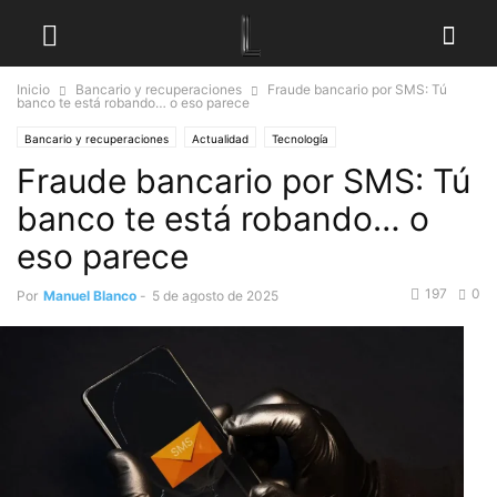
Inicio
Bancario y recuperaciones
Fraude bancario por SMS: Tú
banco te está robando… o eso parece
Bancario y recuperaciones
Actualidad
Tecnología
Fraude bancario por SMS: Tú
banco te está robando… o
eso parece
197
0
Por
Manuel Blanco
-
5 de agosto de 2025