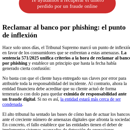
Te ayudamos a recuperar el dinero
perdido por un fraude online
Reclamar al banco por phishing: el punto
de inflexión
Hace solo unos días, el Tribunal Supremo marcó un punto de inflexió
en favor de los consumidores que se enfrentan a estas amenazas.
La
sentencia 571/2025 unifica criterios a la hora de reclamar al banc
por phishing
y establece un principio que hasta la fecha había
generado cierta confusión:
No basta con que el cliente haya entregado sus claves por error para
atribuirle toda la responsabilidad del incidente. Al contrario, ahora la
entidad financiera debe acreditar que su cliente actuó de forma
temeraria o con dolo para quedar
eximida de responsabilidad ante
un fraude digital
. Si no es así,
la entidad estará más cerca de ser
condenada
.
El alto tribunal ha sentado las bases de cómo han de actuar los bancos
ante el creciente número de amenazas digitales que afronta la sociedad
En concreto, el fallo establece que las entidades tienen el deber de
implementar sistemas avanzados de detección de operaciones