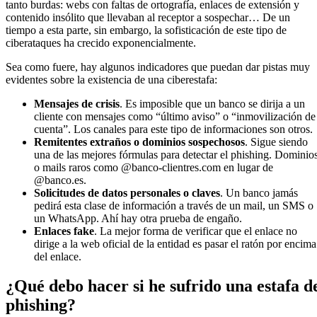
tanto burdas: webs con faltas de ortografía, enlaces de extensión y
contenido insólito que llevaban al receptor a sospechar… De un
tiempo a esta parte, sin embargo, la sofisticación de este tipo de
ciberataques ha crecido exponencialmente.
Sea como fuere, hay algunos indicadores que puedan dar pistas muy
evidentes sobre la existencia de una ciberestafa:
Mensajes de crisis
. Es imposible que un banco se dirija a un
cliente con mensajes como “último aviso” o “inmovilización de
cuenta”. Los canales para este tipo de informaciones son otros.
Remitentes extraños o dominios sospechosos
. Sigue siendo
una de las mejores fórmulas para detectar el phishing. Dominio
o mails raros como @banco-clientres.com en lugar de
@banco.es.
Solicitudes de datos personales o claves
. Un banco jamás
pedirá esta clase de información a través de un mail, un SMS o
un WhatsApp. Ahí hay otra prueba de engaño.
Enlaces fake
. La mejor forma de verificar que el enlace no
dirige a la web oficial de la entidad es pasar el ratón por encima
del enlace.
¿Qué debo hacer si he sufrido una estafa d
phishing?