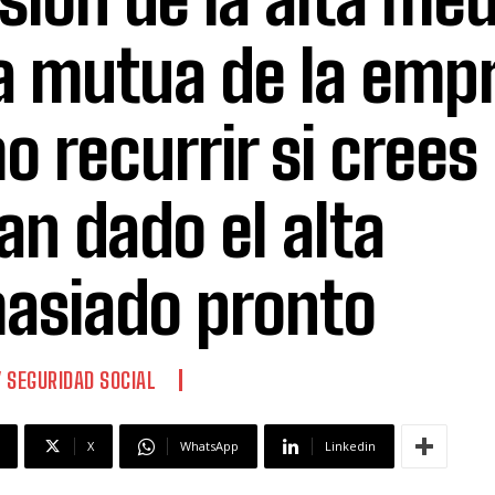
la mutua de la emp
 recurrir si crees
an dado el alta
asiado pronto
 SEGURIDAD SOCIAL
X
WhatsApp
Linkedin