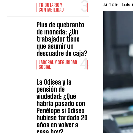
Luis
TRIBUTARIO Y
AUTOR:
CONTABILIDAD
Plus de quebranto
de moneda: ¿Un
trabajador tiene
que asumir un
descuadre de caja?
LABORAL Y SEGURIDAD
SOCIAL
La Odisea y la
pensión de
viudedad: ¿Qué
habría pasado con
Penélope si Odiseo
hubiese tardado 20
años en volver a
casa hoy?