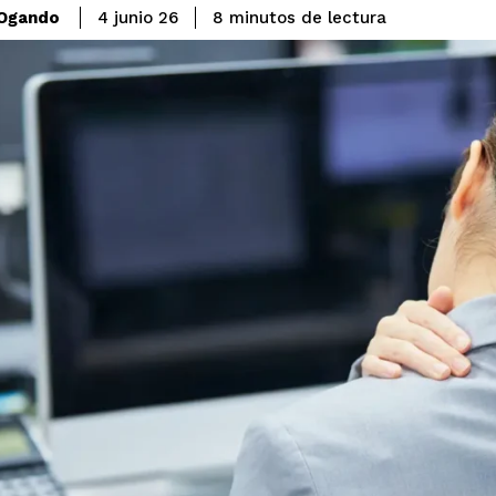
lectura
 Ogando
8
minutos de
4 junio 26