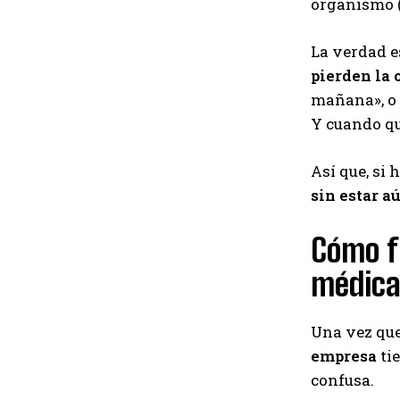
organismo (e
La verdad e
pierden la 
mañana», o 
Y cuando qu
Así que, si 
sin estar a
Cómo fu
médica
Una vez que 
empresa
ti
confusa.