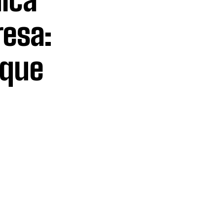
resa:
 que