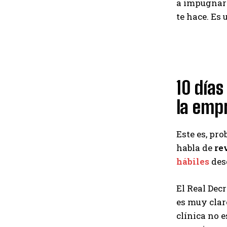
a impugnarl
te hace. Es
10 días
la emp
Este es, pr
habla de
rev
hábiles
desd
El Real Dec
es muy clar
clínica no e