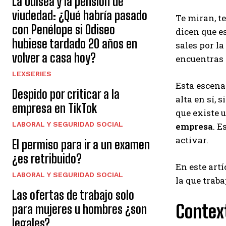
La Odisea y la pensión de
viudedad: ¿Qué habría pasado
Te miran, t
con Penélope si Odiseo
dicen que e
hubiese tardado 20 años en
sales por l
volver a casa hoy?
encuentras 
LEXSERIES
Esta escena 
Despido por criticar a la
alta en sí, 
empresa en TikTok
que existe 
LABORAL Y SEGURIDAD SOCIAL
empresa
. E
activar.
El permiso para ir a un examen
¿es retribuido?
En este art
LABORAL Y SEGURIDAD SOCIAL
la que traba
Las ofertas de trabajo solo
Contex
para mujeres u hombres ¿son
legales?