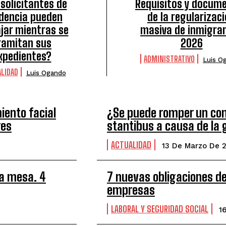
solicitantes de
Requisitos y docum
idencia pueden
de la regularizac
jar mientras se
masiva de inmigra
ramitan sus
2026
xpedientes?
ADMINISTRATIVO
Luis O
LIDAD
Luis Ogando
iento facial
¿Se puede romper un cont
res
stantibus a causa de la 
ACTUALIDAD
13 De Marzo De 
la mesa. 4
7 nuevas obligaciones de
empresas
LABORAL Y SEGURIDAD SOCIAL
1