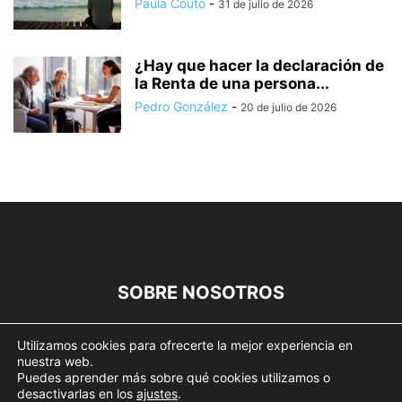
Paula Couto
-
31 de julio de 2026
¿Hay que hacer la declaración de
la Renta de una persona...
Pedro González
-
20 de julio de 2026
SOBRE NOSOTROS
SÍGUENOS
Utilizamos cookies para ofrecerte la mejor experiencia en
nuestra web.
Puedes aprender más sobre qué cookies utilizamos o
desactivarlas en los
ajustes
.