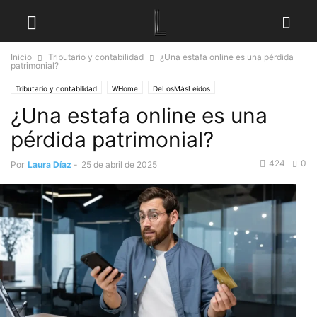
Inicio
Tributario y contabilidad
¿Una estafa online es una pérdida
patrimonial?
Tributario y contabilidad
WHome
DeLosMásLeidos
¿Una estafa online es una
pérdida patrimonial?
424
0
Por
Laura Díaz
-
25 de abril de 2025