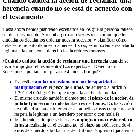
Cuándo caduca la acción de reclamar una
herencia cuando no se está de acuerdo con
el testamento
Hasta ahora hemos planteado escenarios en los que la persona fallece
sin dejar testamento. Sin embargo, cada vez es más común que los
ciudadanos decidamos ordenar nuestra sucesión y planificar cómo
debe ser el reparto de nuestros bienes. Eso sí, es importante respetar la
legítima a la que tienen derecho los herederos forzosos.
¿
Cuándo caduca la acción de reclamar una herencia
cuando se
decide impugnar el testamento? Los expertos en Derecho de
Sucesiones apuntan a un plazo de 4 años. ¿Por qué?
Es posible
anular un testamento por incapacidad o
manipulación
en el plazo de
4 años
, de acuerdo al artículo
1.301 del Código Civil que regula la acción de nulidad.
El mismo artículo también plantea que el
plazo de la acción de
nulidad por error o dolo
también es de
4 años
. Dicha acción
de nulidad se puede interponer en aquellos casos en que no se l
respeta la legítima a un heredero por error o con mala fe.
Igualmente, si lo que se busca es
impugnar una desheredació
injusta
realizada en el testamento, el plazo también sería de
4
años
de acuerdo a la doctrina del Tribunal Supremo fijada en la