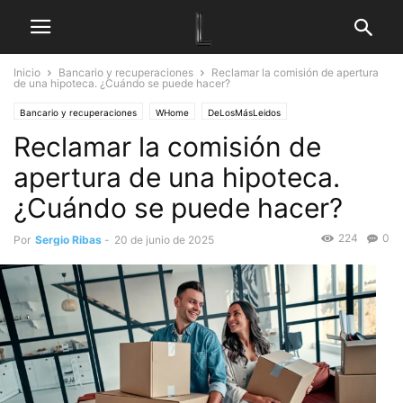
Inicio
Bancario y recuperaciones
Reclamar la comisión de apertura
de una hipoteca. ¿Cuándo se puede hacer?
Bancario y recuperaciones
WHome
DeLosMásLeidos
Reclamar la comisión de
apertura de una hipoteca.
¿Cuándo se puede hacer?
224
0
Por
Sergio Ribas
-
20 de junio de 2025