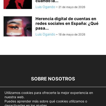
cuando la...
Luis Ogando
-
21 de mayo de 2026
Herencia digital de cuentas en
redes sociales en España: ¿Qué
pasa...
Luis Ogando
-
18 de mayo de 2026
SOBRE NOSOTROS
SÍGUENOS
Utilizamos cookies para ofrecerte la mejor experiencia en
nuestra web.
Puedes aprender más sobre qué cookies utilizamos o
desactivarlas en los
ajustes
.