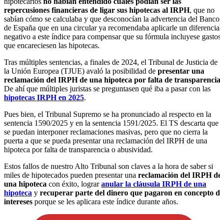
hipotecarios
no habían entendido cuáles podían ser las
repercusiones financieras de ligar sus hipotecas al IRPH
, que no
sabían cómo se calculaba y que desconocían la advertencia del Banco
de España que en una circular ya recomendaba aplicarle un diferencia
negativo a este índice para compensar que su fórmula incluyese gasto
que encareciesen las hipotecas.
Tras múltiples sentencias, a finales de 2024, el Tribunal de Justicia de
la Unión Europea (TJUE) avaló la posibilidad de
presentar una
reclamación del IRPH de una hipoteca por falta de transparenci
De ahí que múltiples juristas se preguntasen qué iba a pasar con las
hipotecas IRPH en 2025
.
Pues bien, el Tribunal Supremo se ha pronunciado al respecto en la
sentencia 1590/2025 y en la sentencia 1591/2025. El TS descarta que
se puedan interponer reclamaciones masivas, pero que no cierra la
puerta a que se pueda presentar una reclamación del IRPH de una
hipoteca por falta de transparencia o abusividad.
Estos fallos de nuestro Alto Tribunal son claves a la hora de saber si
miles de hipotecados pueden presentar una
reclamación del IRPH d
una hipoteca
con éxito, lograr
anular la cláusula IRPH de una
hipoteca
y
recuperar parte del dinero que pagaron en concepto d
intereses
porque se les aplicara este índice durante años.