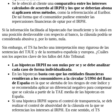
Se le ofreció al cliente una
comparativa entre los intereses
calculados de acuerdo al IRPH y los que se deberían abona
si aplicasen otros métodos
, como la referenciación al Euríbor.
De tal forma que el consumidor pudiese entender las
repercusiones financieras de optar por el IRPH.
Si la información facilitada al hipotecado fue insuficiente y lo situó en
una posición desfavorable con respecto al banco, la cláusula podría se
considerada abusiva y, por lo tanto, nula.
Sin embargo, el TS ha hecho una interpretación muy rigurosa de las
sentencias del TJUE y de la normativa española y europea. ¿Cuáles
son los aspectos clave de los fallos del Alto Tribunal:
Las hipotecas IRPH no son nulas per se y se debe analizar
cada caso de forma individualizada
.
En las hipotecas
basta con que las entidades financieras
remitieran a los consumidores a la circular 5/1994 del Banc
de España
en la que se alertaba de los riesgos de este índice y
se recomendaba aplicar un diferencial negativo para compensar
que se calcula a partir de la TAE media de las hipotecas en
España.
Si una hipoteca IRPH supera el control de transparencia, se de
realizar el control de abusividad de la cláusula en la que se
referencian los intereses al IRPH. En este sentido, el TS