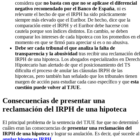
considera que
no basta con que no se aplicase el diferencial
negativo recomendado por el Banco de España
, ni es
relevante el hecho de que el IRPH ha sido prácticamente
siempre más elevado que el Euríbor. De hecho, dice que la
comparación entre el IRPH y el Euribor debe hacerse con
cautela porque son índices distintos. En cambio, se deben
comparar los intereses de cada hipoteca con los promedios en e
momento en que se firmó para apreciar si es o no abusiva.
Debe ser cada tribunal el que analiza la falta de
transparencia y la abusividad
tras recibir una reclamación del
IRPH de una hipoteca. Los abogados especializados en Derec
Hipotecario han alertado de que el posicionamiento del TS
dificulta el proceso de anular las cláusulas IRPH de las
hipotecas, pero también han señalado que los tribunales tienen
margen de acción para estudiar cada caso específico y que
esta
cuestión puede volver al TJUE
.
Consecuencias de presentar una
reclamación del IRPH de una hipoteca
El principal problema de la sentencia del TJUE fue que no determinó
cuáles eran las consecuencias de
presentar una reclamación del
IRPH de una hipoteca
y lograr su anulación. Es decir, qué sucede al
anular hipotecas IRPH
.