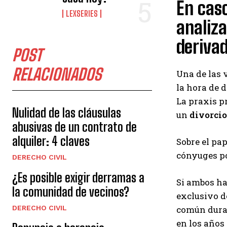
En caso
LEXSERIES
analiza
deriva
POST
RELACIONADOS
Una de las v
la hora de 
La praxis p
Nulidad de las cláusulas
un
divorcio
abusivas de un contrato de
alquiler: 4 claves
Sobre el pa
cónyuges po
DERECHO CIVIL
¿Es posible exigir derramas a
Si ambos ha
la comunidad de vecinos?
exclusivo d
común duran
DERECHO CIVIL
en los años 