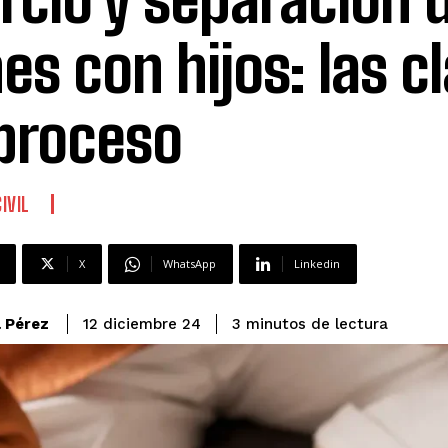
es con hijos: las c
 proceso
IVIL
X
WhatsApp
Linkedin
lectura
a Pérez
3
minutos de
12 diciembre 24