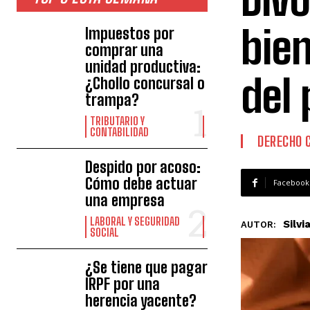
bien
Impuestos por
comprar una
unidad productiva:
del
¿Chollo concursal o
trampa?
TRIBUTARIO Y
CONTABILIDAD
DERECHO C
Despido por acoso:
Cómo debe actuar
Facebook
una empresa
LABORAL Y SEGURIDAD
Silvi
AUTOR:
SOCIAL
¿Se tiene que pagar
IRPF por una
herencia yacente?