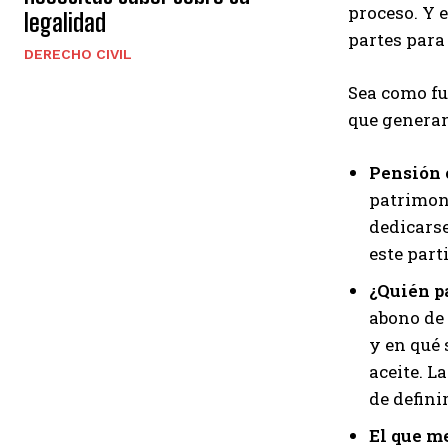
proceso. Y e
legalidad
partes para 
DERECHO CIVIL
Sea como fu
que generan
Pensión 
patrimoni
dedicarse
este parti
¿Quién 
abono de 
y en qué 
aceite. L
de definir
El que m